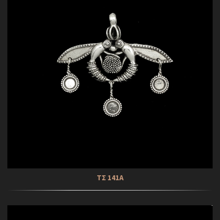
ΤΣ 141Α