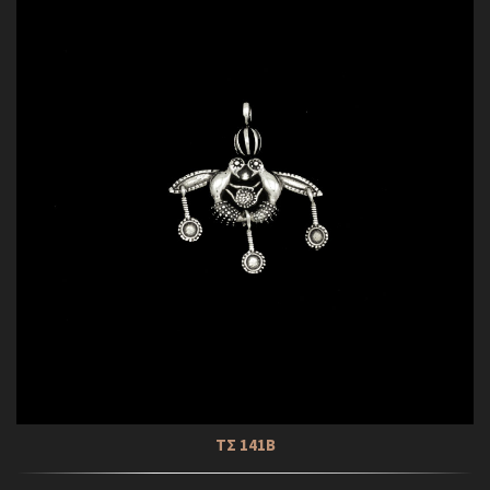
ΤΣ 141Β