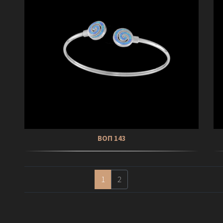
ΒΟΠ 143
1
2