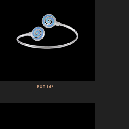
ΒΟΠ 142